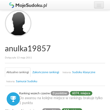
Graj w Sudoku!
zaloguj się
Zasady Sudoku
załóż konto
Rankingi
Gracze
anulka19857
Dołączyła 13 maja 2011
Aktualne rankingi
Zakończone rankingi
Sudoku klasyczne
historia:
Samurai Sudoku
historia:
Ranking wszech czasów
0 punktów
6074. miejsce
Do awansu na kolejne miejsce w rankingu brakuje tylko
1 punktu