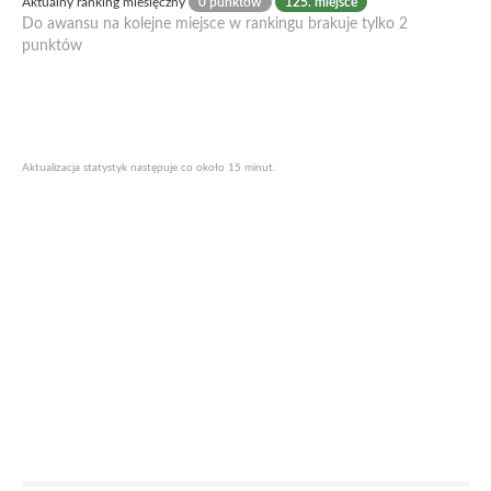
Aktualny ranking miesięczny
0 punktów
125. miejsce
Do awansu na kolejne miejsce w rankingu brakuje tylko 2
punktów
Aktualizacja statystyk następuje co około 15 minut.