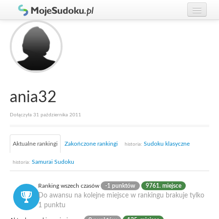
Graj w Sudoku!
zaloguj się
Zasady Sudoku
załóż konto
Rankingi
Gracze
ania32
Dołączyła 31 października 2011
Aktualne rankingi
Zakończone rankingi
Sudoku klasyczne
historia:
Samurai Sudoku
historia:
Ranking wszech czasów
-1 punktów
9761. miejsce
Do awansu na kolejne miejsce w rankingu brakuje tylko
1 punktu