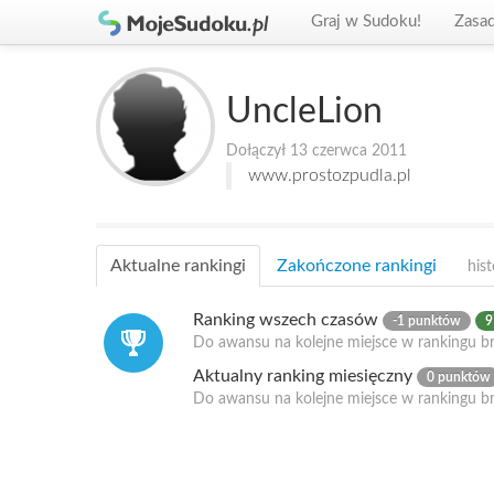
Graj w Sudoku!
Zasa
UncleLion
Dołączył 13 czerwca 2011
www.prostozpudla.pl
Aktualne rankingi
Zakończone rankingi
hist
Ranking wszech czasów
-1 punktów
9
Do awansu na kolejne miejsce w rankingu br
Aktualny ranking miesięczny
0 punktów
Do awansu na kolejne miejsce w rankingu b