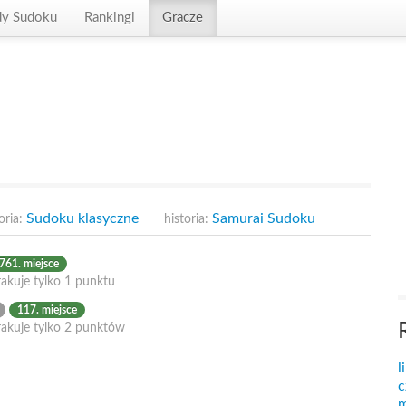
dy Sudoku
Rankingi
Gracze
Sudoku klasyczne
Samurai Sudoku
oria:
historia:
761. miejsce
akuje tylko 1 punktu
117. miejsce
rakuje tylko 2 punktów
l
c
m