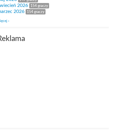
wiecień 2026
154 graczy
arzec 2026
154 graczy
ięcej ›
Reklama