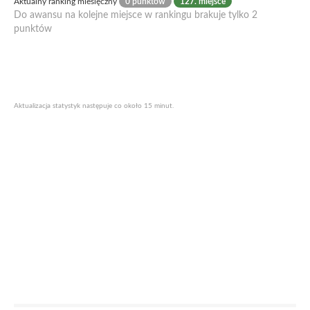
Aktualny ranking miesięczny
0 punktów
127. miejsce
Do awansu na kolejne miejsce w rankingu brakuje tylko 2
punktów
Aktualizacja statystyk następuje co około 15 minut.