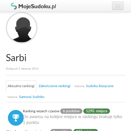
Graj w Sudoku!
zaloguj się
Zasady Sudoku
załóż konto
Rankingi
Gracze
Sarbi
Dołączył 2 sierpnia 2011
Aktualne rankingi
Zakończone rankingi
Sudoku klasyczne
historia:
Samurai Sudoku
historia:
Ranking wszech czasów
6 punktów
5290. miejsce
Do awansu na kolejne miejsce w rankingu brakuje tylko
1 punktu