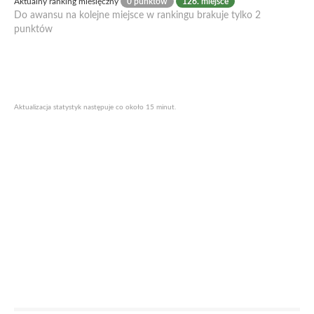
Aktualny ranking miesięczny
0 punktów
126. miejsce
Do awansu na kolejne miejsce w rankingu brakuje tylko 2
punktów
Aktualizacja statystyk następuje co około 15 minut.