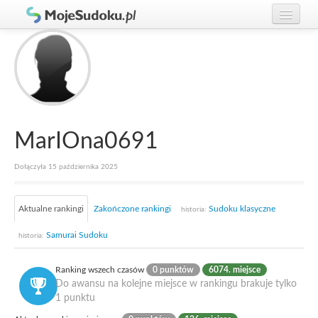
Graj w Sudoku!
zaloguj się
Zasady Sudoku
załóż konto
Rankingi
Gracze
MarIOna0691
Dołączyła 15 października 2025
Aktualne rankingi
Zakończone rankingi
Sudoku klasyczne
historia:
Samurai Sudoku
historia:
Ranking wszech czasów
0 punktów
6074. miejsce
Do awansu na kolejne miejsce w rankingu brakuje tylko
1 punktu