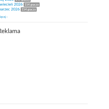
wiecień 2026
154 graczy
arzec 2026
154 graczy
ięcej ›
Reklama