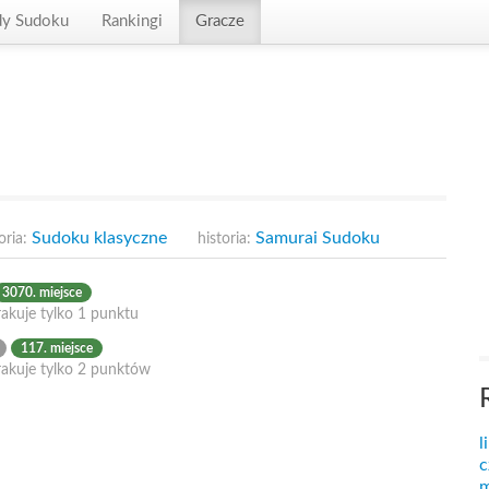
dy Sudoku
Rankingi
Gracze
Sudoku klasyczne
Samurai Sudoku
oria:
historia:
3070. miejsce
akuje tylko 1 punktu
117. miejsce
rakuje tylko 2 punktów
l
c
m