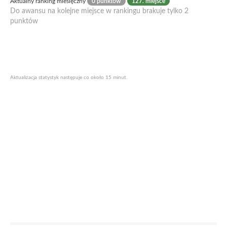
Aktualny ranking miesięczny
0 punktów
127. miejsce
Do awansu na kolejne miejsce w rankingu brakuje tylko 2
punktów
Aktualizacja statystyk następuje co około 15 minut.