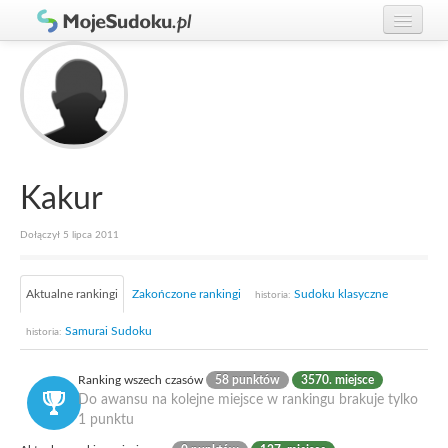
Graj w Sudoku!
zaloguj się
Zasady Sudoku
załóż konto
Rankingi
Gracze
Kakur
Dołączył 5 lipca 2011
Aktualne rankingi
Zakończone rankingi
Sudoku klasyczne
historia:
Samurai Sudoku
historia:
Ranking wszech czasów
58 punktów
3570. miejsce
Do awansu na kolejne miejsce w rankingu brakuje tylko
1 punktu