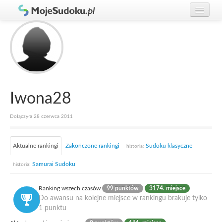
Graj w Sudoku!
zaloguj się
Zasady Sudoku
załóż konto
Rankingi
Gracze
Iwona28
Dołączyła 28 czerwca 2011
Aktualne rankingi
Zakończone rankingi
Sudoku klasyczne
historia:
Samurai Sudoku
historia:
Ranking wszech czasów
99 punktów
3174. miejsce
Do awansu na kolejne miejsce w rankingu brakuje tylko
1 punktu