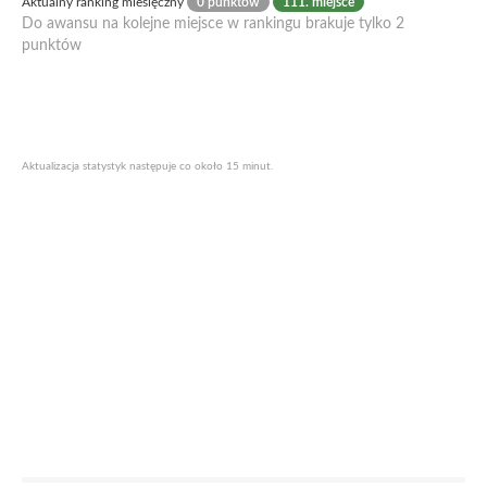
Aktualny ranking miesięczny
0 punktów
111. miejsce
Do awansu na kolejne miejsce w rankingu brakuje tylko 2
punktów
Aktualizacja statystyk następuje co około 15 minut.