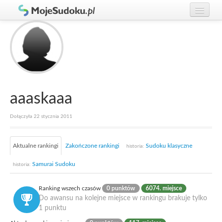
Graj w Sudoku!
zaloguj się
Zasady Sudoku
załóż konto
Rankingi
Gracze
aaaskaaa
Dołączyła 22 stycznia 2011
Aktualne rankingi
Zakończone rankingi
Sudoku klasyczne
historia:
Samurai Sudoku
historia:
Ranking wszech czasów
0 punktów
6074. miejsce
Do awansu na kolejne miejsce w rankingu brakuje tylko
1 punktu