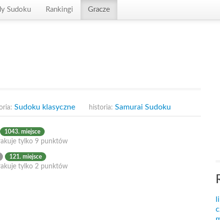
dy Sudoku
Rankingi
Gracze
Sudoku klasyczne
Samurai Sudoku
oria:
historia:
1043. miejsce
rakuje tylko 9 punktów
121. miejsce
rakuje tylko 2 punktów
l
c
m