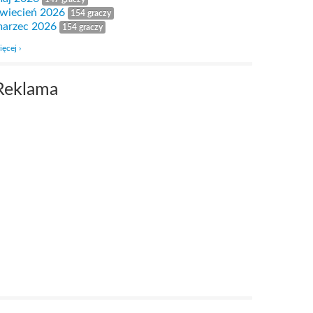
wiecień 2026
154 graczy
arzec 2026
154 graczy
ięcej ›
Reklama