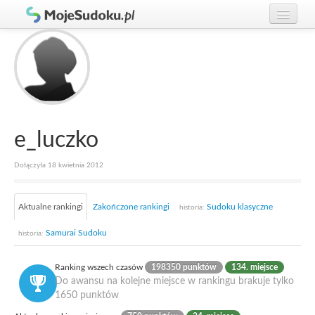
Graj w Sudoku!
zaloguj się
Zasady Sudoku
załóż konto
Rankingi
Gracze
e_luczko
Dołączyła 18 kwietnia 2012
Aktualne rankingi
Zakończone rankingi
Sudoku klasyczne
historia:
Samurai Sudoku
historia:
Ranking wszech czasów
198350 punktów
134. miejsce
Do awansu na kolejne miejsce w rankingu brakuje tylko
1650 punktów