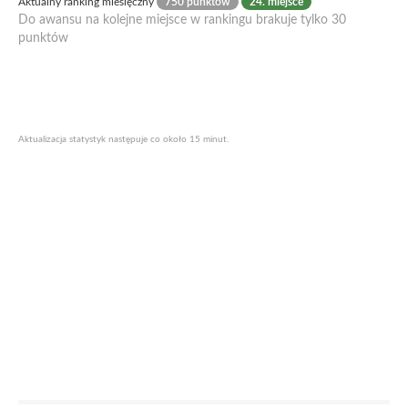
Aktualny ranking miesięczny
750 punktów
24. miejsce
Do awansu na kolejne miejsce w rankingu brakuje tylko 30
punktów
Aktualizacja statystyk następuje co około 15 minut.