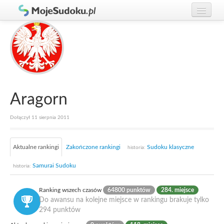
Graj w Sudoku!
zaloguj się
Zasady Sudoku
załóż konto
Rankingi
Gracze
Aragorn
Dołączył 11 sierpnia 2011
Aktualne rankingi
Zakończone rankingi
Sudoku klasyczne
historia:
Samurai Sudoku
historia:
Ranking wszech czasów
64800 punktów
284. miejsce
Do awansu na kolejne miejsce w rankingu brakuje tylko
294 punktów