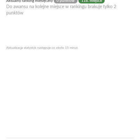
Aktualny ranking miesięczny
0 punktów
118. miejsce
Do awansu na kolejne miejsce w rankingu brakuje tylko 2
punktów
Aktualizacja statystyk następuje co około 15 minut.