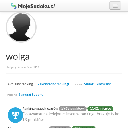
Graj w Sudoku!
zaloguj się
Zasady Sudoku
załóż konto
Rankingi
Gracze
wolga
Dołączył 6 września 2011
Aktualne rankingi
Zakończone rankingi
Sudoku klasyczne
historia:
Samurai Sudoku
historia:
Ranking wszech czasów
2968 punktów
1142. miejsce
Do awansu na kolejne miejsce w rankingu brakuje tylko
13 punktów