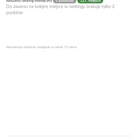
Aktualny ranking miesięczny
0 punktów
127. miejsce
Do awansu na kolejne miejsce w rankingu brakuje tylko 2
punktów
Aktualizacja statystyk następuje co około 15 minut.