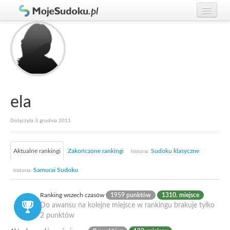
Graj w Sudoku!
zaloguj się
Zasady Sudoku
załóż konto
Rankingi
Gracze
ela
Dołączyła 3 grudnia 2011
Aktualne rankingi
Zakończone rankingi
Sudoku klasyczne
historia:
Samurai Sudoku
historia:
Ranking wszech czasów
1959 punktów
1310. miejsce
Do awansu na kolejne miejsce w rankingu brakuje tylko
2 punktów