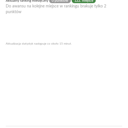
Aktualny ranking miesięczny
0 punktów
122. miejsce
Do awansu na kolejne miejsce w rankingu brakuje tylko 2
punktów
Aktualizacja statystyk następuje co około 15 minut.