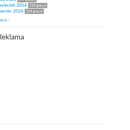
wiecień 2026
154 graczy
arzec 2026
154 graczy
ięcej ›
Reklama