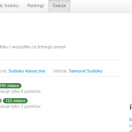
dy Sudoku
Rankingi
Gracze
doku i wszystko co trenuje umysł
Sudoku klasyczne
Samurai Sudoku
oria:
historia:
944. miejsce
rakuje tylko 8 punktów
112. miejsce
rakuje tylko 2 punktów
l
c
m