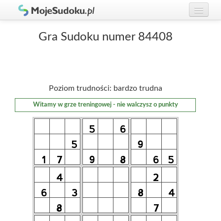
Graj w Sudoku!
zaloguj się
Gra Sudoku numer 84408
Zasady Sudoku
załóż konto
Rankingi
Poziom trudności: bardzo trudna
Gracze
Witamy w grze treningowej - nie walczysz o punkty