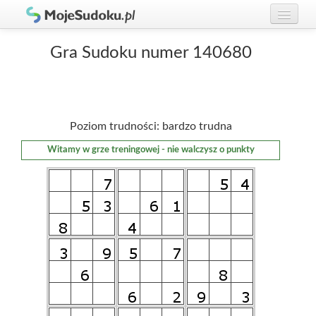
Graj w Sudoku!
zaloguj się
Gra Sudoku numer 140680
Zasady Sudoku
załóż konto
Rankingi
Poziom trudności: bardzo trudna
Gracze
Witamy w grze treningowej - nie walczysz o punkty