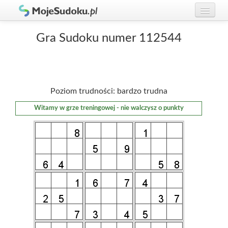
Graj w Sudoku!
zaloguj się
Gra Sudoku numer 112544
Zasady Sudoku
załóż konto
Rankingi
Poziom trudności: bardzo trudna
Gracze
Witamy w grze treningowej - nie walczysz o punkty