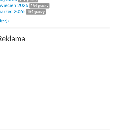
wiecień 2026
154 graczy
arzec 2026
154 graczy
ięcej ›
Reklama