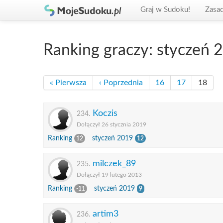
Graj w Sudoku!
Zasa
Ranking graczy: styczeń 
« Pierwsza
‹ Poprzednia
16
17
18
Koczis
234.
Dołączył 26 stycznia 2019
Ranking
styczeń 2019
12
12
milczek_89
235.
Dołączył 19 lutego 2013
Ranking
styczeń 2019
-11
9
artim3
236.