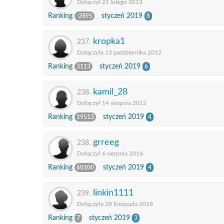
Dołączył 21 lutego 2013
Ranking
styczeń 2019
-2895
8
kropka1
237.
Dołączyła 13 października 2012
Ranking
styczeń 2019
3113
6
kamil_28
238.
Dołączył 14 sierpnia 2012
Ranking
styczeń 2019
19513
4
grreeg
238.
Dołączył 6 sierpnia 2016
Ranking
styczeń 2019
60100
4
linkin1111
239.
Dołączyła 28 listopada 2018
Ranking
styczeń 2019
7
3