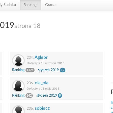
dy Sudoku
Rankingi
Gracze
2019
strona 18
Aglepr
234.
Dołączyła 13 września 2015
Ranking
styczeń 2019
1424
12
ola_ola
236.
Dołączyła 11 maja 2018
Ranking
styczeń 2019
142
8
l
c
sobiecz
236.
m