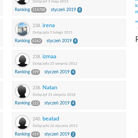
Dołączył 3 maja 2012
k
Ranking
styczeń 2019
314700
8
m
w
irena
238.
Dołączyła 5 lutego 2011
Ranking
styczeń 2019
6262
4
izmaa
238.
Dołączyła 25 sierpnia 2012
Ranking
styczeń 2019
199
4
Natan
238.
Dołączył 31 sierpnia 2018
Ranking
styczeń 2019
222
4
beatad
240.
Dołączyła 26 stycznia 2012
Ranking
styczeń 2019
419
2