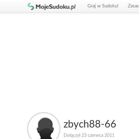
Graj w Sudoku!
Zasa
zbych88-66
Dołączył 23 czerwca 2011