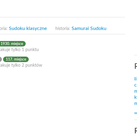
Sudoku klasyczne
Samurai Sudoku
oria:
historia:
1930. miejsce
akuje tylko 1 punktu
117. miejsce
rakuje tylko 2 punktów
l
c
m
k
m
w