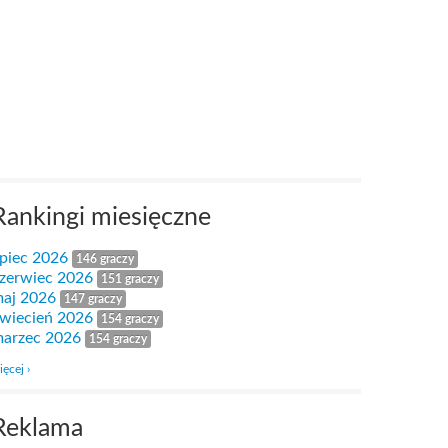
Rankingi miesięczne
ipiec 2026
146 graczy
zerwiec 2026
151 graczy
aj 2026
147 graczy
wiecień 2026
154 graczy
arzec 2026
154 graczy
ięcej ›
Reklama