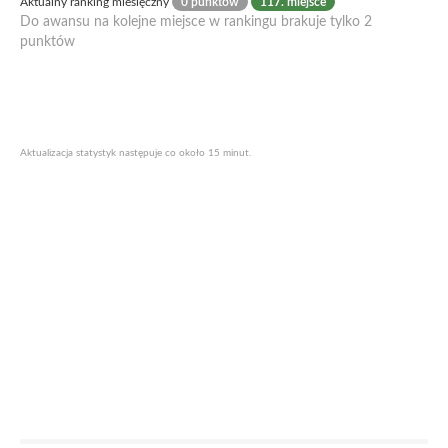
Aktualny ranking miesięczny
0 punktów
117. miejsce
Do awansu na kolejne miejsce w rankingu brakuje tylko 2
punktów
Aktualizacja statystyk następuje co około 15 minut.