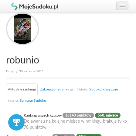
Graj w Sudoku!
zaloguj się
Zasady Sudoku
załóż konto
Rankingi
Gracze
robunio
Dołączył 30 września 2011
Aktualne rankingi
Zakończone rankingi
Sudoku klasyczne
historia:
Samurai Sudoku
historia:
Ranking wszech czasów
16140 punktów
568. miejsce
Do awansu na kolejne miejsce w rankingu brakuje tylko
78 punktów