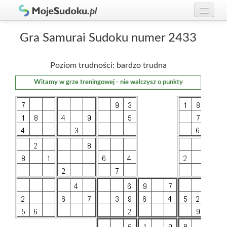
Graj w Sudoku!
zaloguj się
Gra Samurai Sudoku numer 2433
Zasady Sudoku
załóż konto
Poziom trudności: bardzo trudna
Rankingi
Witamy w grze treningowej - nie walczysz o punkty
Gracze