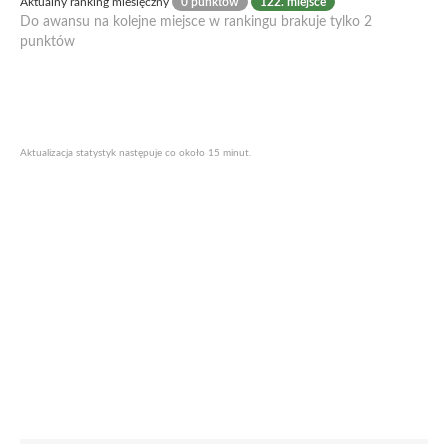
Aktualny ranking miesięczny
0 punktów
122. miejsce
Do awansu na kolejne miejsce w rankingu brakuje tylko 2
punktów
Aktualizacja statystyk następuje co około 15 minut.