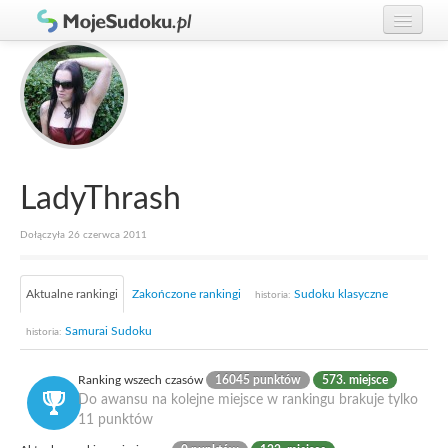
Graj w Sudoku!
zaloguj się
Zasady Sudoku
załóż konto
Rankingi
Gracze
LadyThrash
Dołączyła 26 czerwca 2011
Aktualne rankingi
Zakończone rankingi
Sudoku klasyczne
historia:
Samurai Sudoku
historia:
Ranking wszech czasów
16045 punktów
573. miejsce
Do awansu na kolejne miejsce w rankingu brakuje tylko
11 punktów