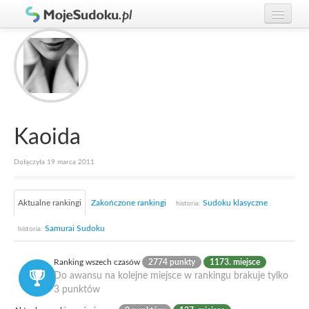
Graj w Sudoku!
zaloguj się
Zasady Sudoku
załóż konto
Rankingi
Gracze
Kaoida
Dołączyła 19 marca 2011
Aktualne rankingi
Zakończone rankingi
Sudoku klasyczne
historia:
Samurai Sudoku
historia:
Ranking wszech czasów
2774 punkty
1173. miejsce
Do awansu na kolejne miejsce w rankingu brakuje tylko
3 punktów