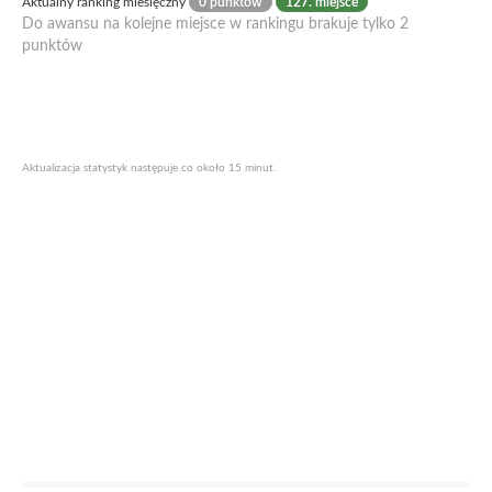
Aktualny ranking miesięczny
0 punktów
127. miejsce
Do awansu na kolejne miejsce w rankingu brakuje tylko 2
punktów
Aktualizacja statystyk następuje co około 15 minut.