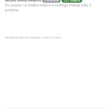
Aktualny ranking miesięczny
0 punktów
117. miejsce
Do awansu na kolejne miejsce w rankingu brakuje tylko 2
punktów
Aktualizacja statystyk następuje co około 15 minut.