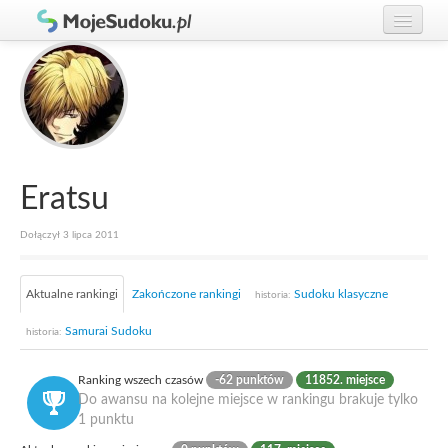
Graj w Sudoku!
zaloguj się
Zasady Sudoku
załóż konto
Rankingi
Gracze
Eratsu
Dołączył 3 lipca 2011
Aktualne rankingi
Zakończone rankingi
Sudoku klasyczne
historia:
Samurai Sudoku
historia:
Ranking wszech czasów
-62 punktów
11852. miejsce
Do awansu na kolejne miejsce w rankingu brakuje tylko
1 punktu