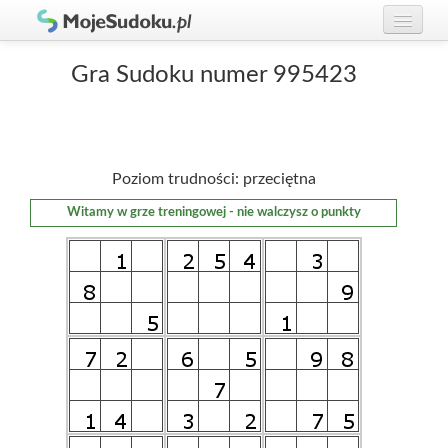
Graj w Sudoku!
zaloguj się
Gra Sudoku numer 995423
Zasady Sudoku
załóż konto
Rankingi
Poziom trudności: przeciętna
Gracze
Witamy w grze treningowej - nie walczysz o punkty