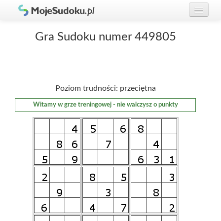
Graj w Sudoku!
zaloguj się
Gra Sudoku numer 449805
Zasady Sudoku
załóż konto
Rankingi
Poziom trudności: przeciętna
Gracze
Witamy w grze treningowej - nie walczysz o punkty