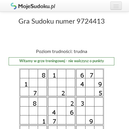
Graj w Sudoku!
zaloguj się
Gra Sudoku numer 9724413
Zasady Sudoku
załóż konto
Rankingi
Poziom trudności: trudna
Gracze
Witamy w grze treningowej - nie walczysz o punkty