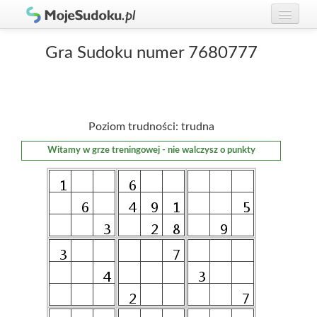
Graj w Sudoku!
zaloguj się
Gra Sudoku numer 7680777
Zasady Sudoku
załóż konto
Rankingi
Poziom trudności: trudna
Gracze
Witamy w grze treningowej - nie walczysz o punkty