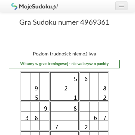
Graj w Sudoku!
zaloguj się
Gra Sudoku numer 4969361
Zasady Sudoku
załóż konto
Rankingi
Poziom trudności: niemożliwa
Gracze
Witamy w grze treningowej - nie walczysz o punkty