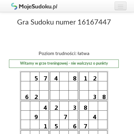
Graj w Sudoku!
zaloguj się
Gra Sudoku numer 16167447
Zasady Sudoku
załóż konto
Rankingi
Poziom trudności: łatwa
Gracze
Witamy w grze treningowej - nie walczysz o punkty