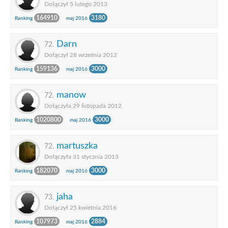
Dołączył 5 lutego 2013
164910
3180
Ranking
maj 2016
Darn
72.
Dołączył 28 września 2012
159136
3000
Ranking
maj 2016
manow
72.
Dołączyła 29 listopada 2012
1020800
3000
Ranking
maj 2016
martuszka
72.
Dołączyła 31 stycznia 2013
182070
3000
Ranking
maj 2016
jaha
73.
Dołączył 25 kwietnia 2016
107973
2884
Ranking
maj 2016