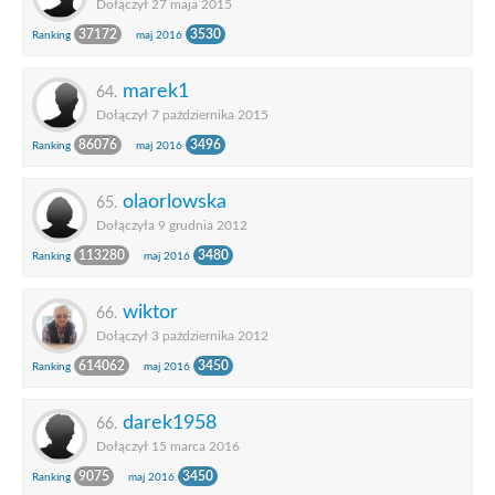
Dołączył 27 maja 2015
37172
3530
Ranking
maj 2016
marek1
64.
Dołączył 7 października 2015
86076
3496
Ranking
maj 2016
olaorlowska
65.
Dołączyła 9 grudnia 2012
113280
3480
Ranking
maj 2016
wiktor
66.
Dołączył 3 października 2012
614062
3450
Ranking
maj 2016
darek1958
66.
Dołączył 15 marca 2016
9075
3450
Ranking
maj 2016