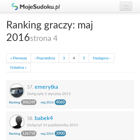
Graj w Sudoku!
zaloguj się
Ranking graczy: maj
Zasady Sudoku
załóż konto
2016
strona 4
Rankingi
Gracze
« Pierwsza
‹ Poprzednia
3
4
5
Następna ›
Ostatnia »
emerytka
57.
Dołączyła 5 stycznia 2013
306249
4060
Ranking
maj 2016
babek4
58.
Dołączył 14 października 2015
126718
3900
Ranking
maj 2016