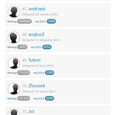
andrzejs
67.
Dołączył 28 czerwca 2015
1000000
3408
Ranking
maj 2016
wojtus2
68.
Dołączył 21 listopada 2012
-3495
3352
Ranking
maj 2016
Szlem
69.
Dołączył 27 lipca 2012
770190
3340
Ranking
maj 2016
Zbyszek
70.
Dołączył 13 marca 2011
331150
3240
Ranking
maj 2016
zst
71.