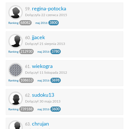
regina-potocka
59.
Dołączyła 22 czerwca 2015
68082
3800
Ranking
maj 2016
jjacek
60.
Dołączył 21 sierpnia 2013
212930
3780
Ranking
maj 2016
wiekogra
61.
Dołączył 11 listopada 2012
108653
3698
Ranking
maj 2016
sudoku13
62.
Dołączył 30 maja 2013
739188
3600
Ranking
maj 2016
chrujan
63.