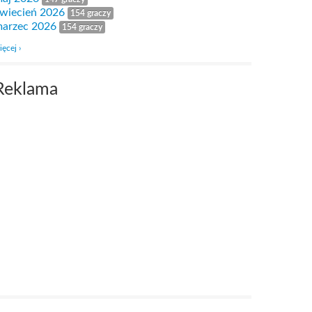
wiecień 2026
154 graczy
arzec 2026
154 graczy
ięcej ›
Reklama