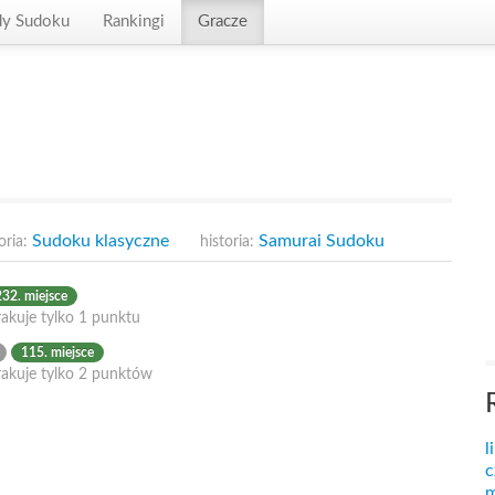
dy Sudoku
Rankingi
Gracze
Sudoku klasyczne
Samurai Sudoku
oria:
historia:
32. miejsce
akuje tylko 1 punktu
115. miejsce
rakuje tylko 2 punktów
l
c
m