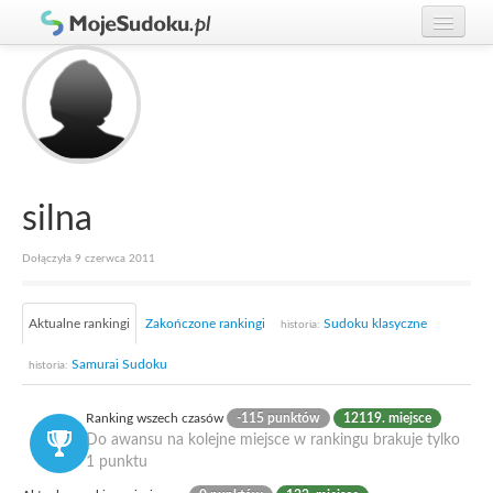
Graj w Sudoku!
zaloguj się
Zasady Sudoku
załóż konto
Rankingi
Gracze
silna
Dołączyła 9 czerwca 2011
Aktualne rankingi
Zakończone rankingi
Sudoku klasyczne
historia:
Samurai Sudoku
historia:
Ranking wszech czasów
-115 punktów
12119. miejsce
Do awansu na kolejne miejsce w rankingu brakuje tylko
1 punktu