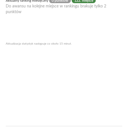
Aktualny ranking miesięczny
0 punktów
122. miejsce
Do awansu na kolejne miejsce w rankingu brakuje tylko 2
punktów
Aktualizacja statystyk następuje co około 15 minut.