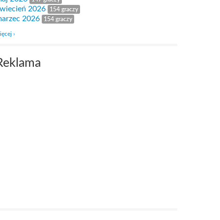
wiecień 2026
154 graczy
arzec 2026
154 graczy
ięcej ›
Reklama