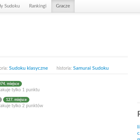
dy Sudoku
Rankingi
Gracze
Sudoku klasyczne
Samurai Sudoku
oria:
historia:
74. miejsce
akuje tylko 1 punktu
127. miejsce
rakuje tylko 2 punktów
l
c
m