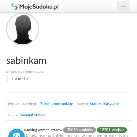
Graj w Sudoku!
zaloguj się
Zasady Sudoku
załóż konto
Rankingi
Gracze
sabinkam
Dołączyła 16 grudnia 2011
lubie to!!
Aktualne rankingi
Zakończone rankingi
Sudoku klasyczne
historia:
Samurai Sudoku
historia:
Ranking wszech czasów
-20080 punktów
12701. miejsce
Do awansu na kolejne miejsce w rankingu brakuje tylko