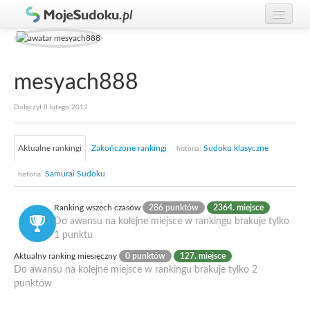
Graj w Sudoku!
zaloguj się
Zasady Sudoku
załóż konto
mesyach888
Rankingi
Dołączył 8 lutego 2012
Gracze
Aktualne rankingi
Zakończone rankingi
Sudoku klasyczne
historia:
Samurai Sudoku
historia:
Ranking wszech czasów
286 punktów
2364. miejsce
Do awansu na kolejne miejsce w rankingu brakuje tylko
1 punktu
Aktualny ranking miesięczny
0 punktów
127. miejsce
Do awansu na kolejne miejsce w rankingu brakuje tylko 2
punktów