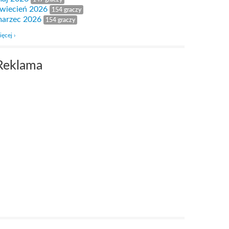
wiecień 2026
154 graczy
arzec 2026
154 graczy
ięcej ›
Reklama