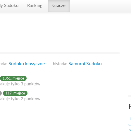
dy Sudoku
Rankingi
Gracze
Sudoku klasyczne
Samurai Sudoku
oria:
historia:
1361. miejsce
rakuje tylko 3 punktów
117. miejsce
rakuje tylko 2 punktów
l
c
m