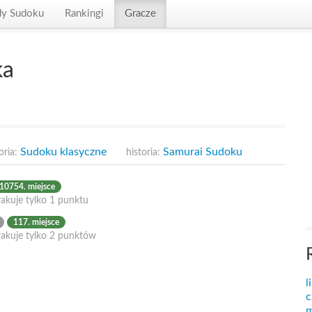
dy Sudoku
Rankingi
Gracze
ka
Sudoku klasyczne
Samurai Sudoku
oria:
historia:
10754. miejsce
akuje tylko 1 punktu
117. miejsce
rakuje tylko 2 punktów
l
c
m