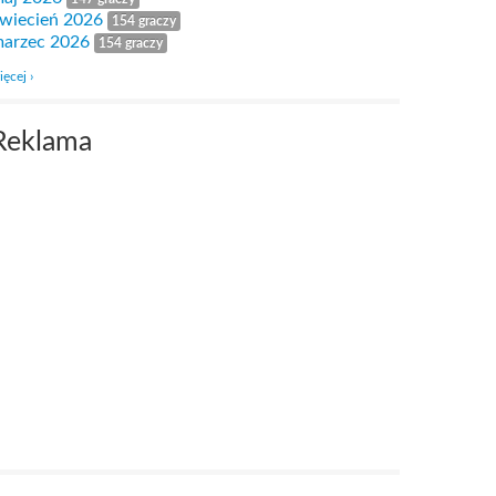
wiecień 2026
154 graczy
arzec 2026
154 graczy
ięcej ›
Reklama