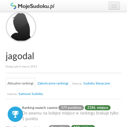
Graj w Sudoku!
zaloguj się
Zasady Sudoku
załóż konto
Rankingi
Gracze
jagodal
Dołączyła 4 marca 2011
Aktualne rankingi
Zakończone rankingi
Sudoku klasyczne
historia:
Samurai Sudoku
historia:
Ranking wszech czasów
379 punktów
2186. miejsce
Do awansu na kolejne miejsce w rankingu brakuje tylko
1 punktu