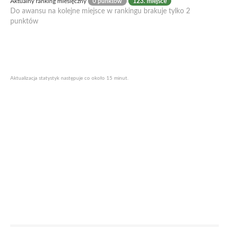
Aktualny ranking miesięczny
0 punktów
123. miejsce
Do awansu na kolejne miejsce w rankingu brakuje tylko 2
punktów
Aktualizacja statystyk następuje co około 15 minut.