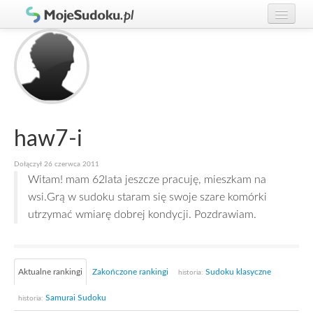
Graj w Sudoku!
zaloguj się
Zasady Sudoku
załóż konto
Rankingi
Gracze
haw7-i
Dołączył 26 czerwca 2011
Witam! mam 62lata jeszcze pracuję, mieszkam na
wsi.Grą w sudoku staram się swoje szare komórki
utrzymać wmiarę dobrej kondycji. Pozdrawiam.
Aktualne rankingi
Zakończone rankingi
Sudoku klasyczne
historia:
Samurai Sudoku
historia: