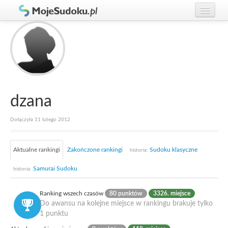
Graj w Sudoku!
zaloguj się
Zasady Sudoku
załóż konto
Rankingi
Gracze
dzana
Dołączyła 11 lutego 2012
Aktualne rankingi
Zakończone rankingi
Sudoku klasyczne
historia:
Samurai Sudoku
historia:
Ranking wszech czasów
80 punktów
3326. miejsce
Do awansu na kolejne miejsce w rankingu brakuje tylko
1 punktu