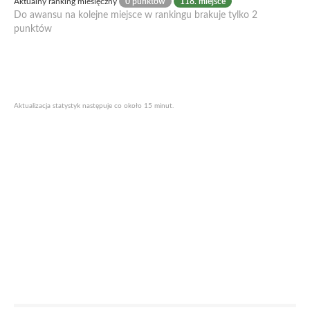
Aktualny ranking miesięczny
0 punktów
118. miejsce
Do awansu na kolejne miejsce w rankingu brakuje tylko 2
punktów
Aktualizacja statystyk następuje co około 15 minut.