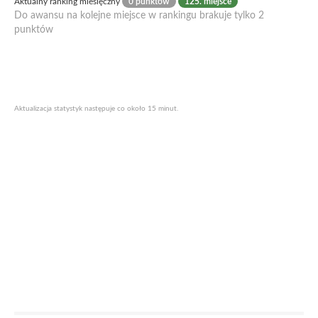
Aktualny ranking miesięczny
0 punktów
125. miejsce
Do awansu na kolejne miejsce w rankingu brakuje tylko 2
punktów
Aktualizacja statystyk następuje co około 15 minut.