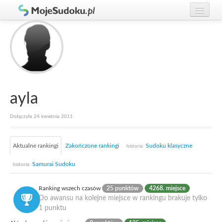
Graj w Sudoku!
zaloguj się
Zasady Sudoku
załóż konto
Rankingi
Gracze
ayla
Dołączyła 24 kwietnia 2011
Aktualne rankingi
Zakończone rankingi
Sudoku klasyczne
historia:
Samurai Sudoku
historia:
Ranking wszech czasów
25 punktów
4268. miejsce
Do awansu na kolejne miejsce w rankingu brakuje tylko
1 punktu