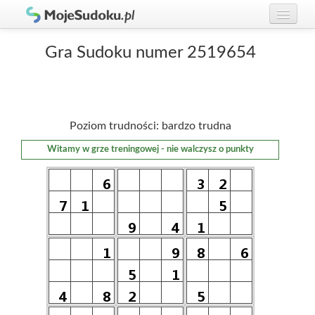
Graj w Sudoku!
zaloguj się
Gra Sudoku numer 2519654
Zasady Sudoku
załóż konto
Rankingi
Poziom trudności: bardzo trudna
Gracze
Witamy w grze treningowej - nie walczysz o punkty