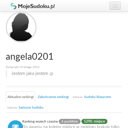
Graj w Sudoku!
zaloguj się
Zasady Sudoku
załóż konto
Rankingi
Gracze
angela0201
Dołączyła 14 lutego 2012
Jestem jaka jestem ;p
Aktualne rankingi
Zakończone rankingi
Sudoku klasyczne
historia:
Samurai Sudoku
historia:
Ranking wszech czasów
6 punktów
5290. miejsce
Do awansu na kolejne miejsce w rankingu brakuje tylko