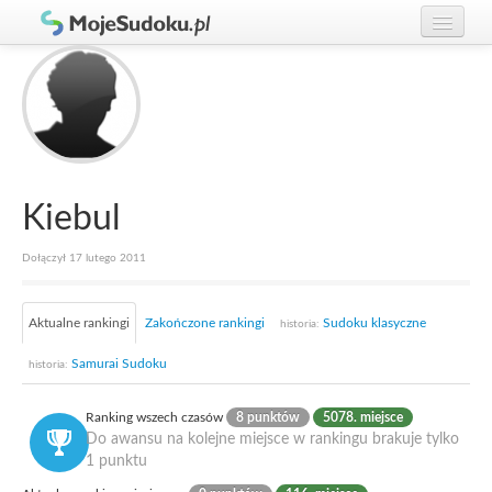
Graj w Sudoku!
zaloguj się
Zasady Sudoku
załóż konto
Rankingi
Gracze
Kiebul
Dołączył 17 lutego 2011
Aktualne rankingi
Zakończone rankingi
Sudoku klasyczne
historia:
Samurai Sudoku
historia:
Ranking wszech czasów
8 punktów
5078. miejsce
Do awansu na kolejne miejsce w rankingu brakuje tylko
1 punktu