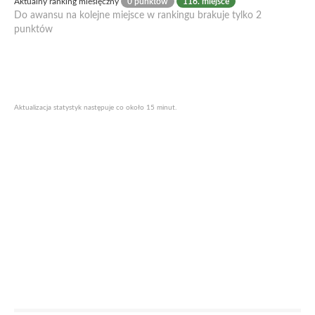
Aktualny ranking miesięczny
0 punktów
116. miejsce
Do awansu na kolejne miejsce w rankingu brakuje tylko 2
punktów
Aktualizacja statystyk następuje co około 15 minut.