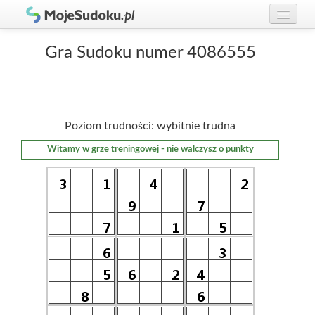
Graj w Sudoku!
zaloguj się
Gra Sudoku numer 4086555
Zasady Sudoku
załóż konto
Rankingi
Poziom trudności: wybitnie trudna
Gracze
Witamy w grze treningowej - nie walczysz o punkty