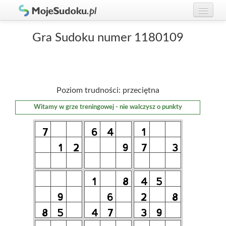
Graj w Sudoku!
zaloguj się
Gra Sudoku numer 1180109
Zasady Sudoku
załóż konto
Rankingi
Poziom trudności: przeciętna
Gracze
Witamy w grze treningowej - nie walczysz o punkty