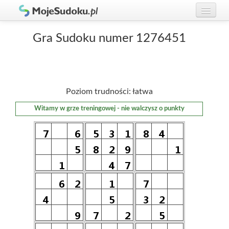
Graj w Sudoku!
zaloguj się
Gra Sudoku numer 1276451
Zasady Sudoku
załóż konto
Rankingi
Poziom trudności: łatwa
Gracze
Witamy w grze treningowej - nie walczysz o punkty