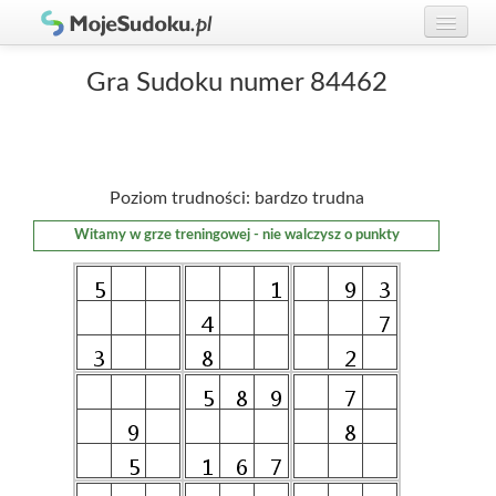
Graj w Sudoku!
zaloguj się
Gra Sudoku numer 84462
Zasady Sudoku
załóż konto
Rankingi
Poziom trudności: bardzo trudna
Gracze
Witamy w grze treningowej - nie walczysz o punkty